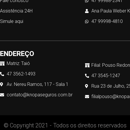
Fale conosco
47 99988-2341
Assistência 24H
Ana Paula Weber 
Simule aqui
47 99998-4810
ENDEREÇO
Matriz: Taió
Filial: Pouso Redo
47 3562-1493
47 3545-1247
Av. Nereu Ramos, 117 - Sala 1
Rua 23 de Julho, 2
contato@knopaseguros.com.br
filialpouso@knop
© Copyright 2021 - Todos os direitos reservados