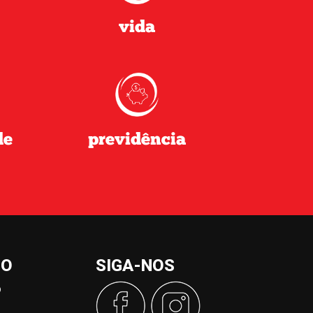
vida
de
previdência
CO
SIGA-NOS
p