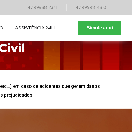
47 99988-2341
47 99998-4810
CO
ASSISTÊNCIA 24H
Simule aqui
ivil
s, etc…) em caso de acidentes que gerem danos
os prejudicados.