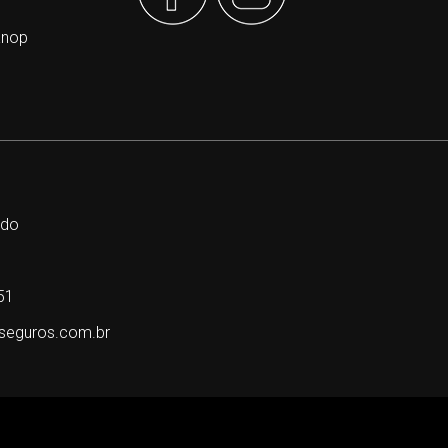
Knop
ndo
51
aseguros.com.br